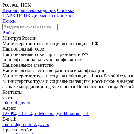
Ресурсы НСК
Версия для слабовидящих
Справка
НАРК
НСПК
Документы
Контакты
Поиск
Войти
Минтруд России
Министерство труда и социальной защиты РФ
Национальный совет
Национальный совет при Президенте РФ
по профессиональным квалификациям
Национальное агентство
Национальное агентство развития квалификации
Министерство труда и социальной защиты Российской Федера
Министерство труда и социальной защиты Российской Федераци
а также координацию деятельности Пенсионного фонда Россий
Контакты
Сайт:
mintrud.gov.ru
Адрес:
127994, ГСП-4, г. Москва, ул. Ильинка, 21
E-mail:
mintrud@mintrud.gov.ru
Пресс-служба: