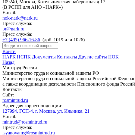
109240, Москва, Котельническая набережная д.17
(В РСПП для АНО «НАРК»)
E-mail:
nok-nark@nark.ru
Пресс-служба:
pr@nark.ru
Пресс-служба:
+7 (495) 966-16-86
(доб. 1019 или 1026)
Войти
НАРК
НСПК
Документы
Контакты
Другие сайты НОК
Назад
Минтруд России
Министерство труда и социальной защиты РФ
Министерство труда и социальной защиты Российской Федераци
а также координацию деятельности Пенсионного фонда Россий
Контакты
Сайт:
rosmintrud.ru
Адрес для корреспонденции:
127994, ГСП-4, г. Москва, ул. Ильинка, 21
E-mail:
mintrud@rosmintrud.ru
Пресс-служба:
isyanovams@rosmintrud.ru