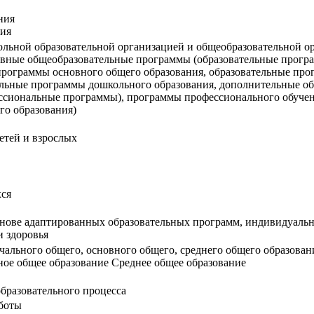
ния
ния
ольной образовательной организацией и общеобразовательной о
овные общеобразовательные программы (образовательные програ
программы основного общего образования, образовательные про
ельные программы дошкольного образования, дополнительные 
сиональные программы), программы профессионального обучен
го образования)
етей и взрослых
хся
снове адаптированных образовательных программ, индивидуальн
 здоровья
чального общего, основного общего, среднего общего образовани
ое общее образование Среднее общее образование
бразовательного процесса
аботы