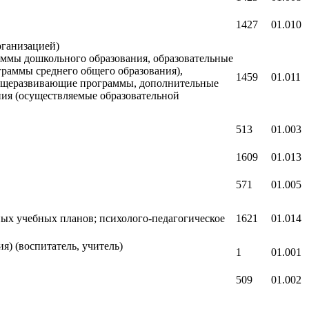
1427
01.010
рганизацией)
ммы дошкольного образования, образовательные
граммы среднего общего образования),
1459
01.011
общеразвивающие программы, дополнительные
ия (осуществляемые образовательной
513
01.003
1609
01.013
571
01.005
ых учебных планов; психолого-педагогическое
1621
01.014
я) (воспитатель, учитель)
1
01.001
509
01.002