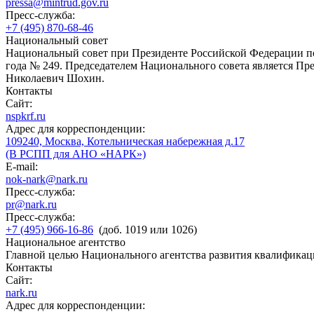
pressa@mintrud.gov.ru
Пресс-служба:
+7 (495) 870-68-46
Национальный совет
Национальный совет при Президенте Российской Федерации по
года № 249. Председателем Национального совета является П
Николаевич Шохин.
Контакты
Сайт:
nspkrf.ru
Адрес для корреспонденции:
109240, Москва, Котельническая набережная д.17
(В РСПП для АНО «НАРК»)
E-mail:
nok-nark@nark.ru
Пресс-служба:
pr@nark.ru
Пресс-служба:
+7 (495) 966-16-86
(доб. 1019 или 1026)
Национальное агентство
Главной целью Национального агентства развития квалификац
Контакты
Сайт:
nark.ru
Адрес для корреспонденции: