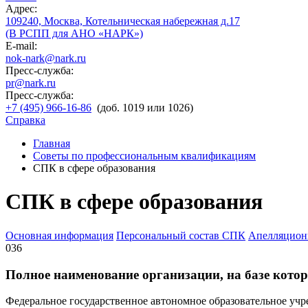
Адрес:
109240, Москва, Котельническая набережная д.17
(В РСПП для АНО «НАРК»)
E-mail:
nok-nark@nark.ru
Пресс-служба:
pr@nark.ru
Пресс-служба:
+7 (495) 966-16-86
(доб. 1019 или 1026)
Справка
Главная
Советы по профессиональным квалификациям
СПК в сфере образования
СПК в сфере образования
Основная информация
Персональный состав СПК
Апелляцион
036
Полное наименование организации, на базе которо
Федеральное государственное автономное образовательное уч