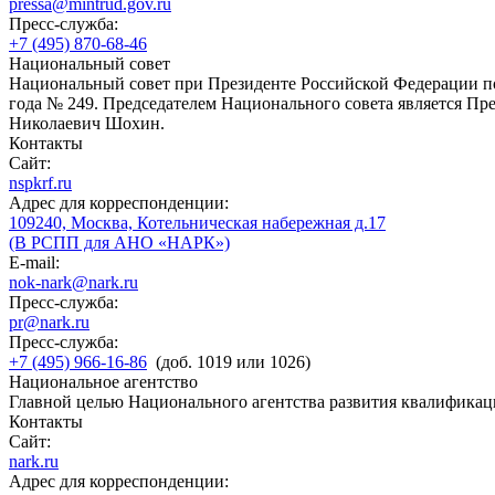
pressa@mintrud.gov.ru
Пресс-служба:
+7 (495) 870-68-46
Национальный совет
Национальный совет при Президенте Российской Федерации по
года № 249. Председателем Национального совета является П
Николаевич Шохин.
Контакты
Сайт:
nspkrf.ru
Адрес для корреспонденции:
109240, Москва, Котельническая набережная д.17
(В РСПП для АНО «НАРК»)
E-mail:
nok-nark@nark.ru
Пресс-служба:
pr@nark.ru
Пресс-служба:
+7 (495) 966-16-86
(доб. 1019 или 1026)
Национальное агентство
Главной целью Национального агентства развития квалификац
Контакты
Сайт:
nark.ru
Адрес для корреспонденции: