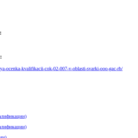
:
:
aya-ocenka-kvalifikacii-cok-02-007-v-oblasti-svarki-ooo-gac-rb/
валификации)
валификации)
ии)