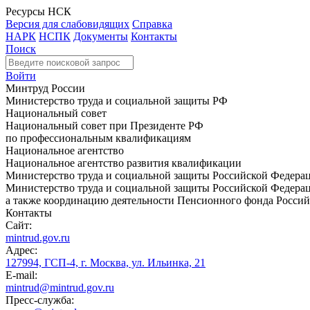
Ресурсы НСК
Версия для слабовидящих
Справка
НАРК
НСПК
Документы
Контакты
Поиск
Войти
Минтруд России
Министерство труда и социальной защиты РФ
Национальный совет
Национальный совет при Президенте РФ
по профессиональным квалификациям
Национальное агентство
Национальное агентство развития квалификации
Министерство труда и социальной защиты Российской Федера
Министерство труда и социальной защиты Российской Федераци
а также координацию деятельности Пенсионного фонда Россий
Контакты
Сайт:
mintrud.gov.ru
Адрес:
127994, ГСП-4, г. Москва, ул. Ильинка, 21
E-mail:
mintrud@mintrud.gov.ru
Пресс-служба: