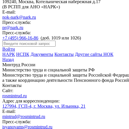
109240, Москва, Котельническая набережная д.17
(В РСПП для АНО «НАРК»)
E-mail:
nok-nark@nark.ru
Пресс-служба:
pr@nark.ru
Пресс-служба:
+7 (495) 966-16-86
(доб. 1019 или 1026)
Войти
НАРК
НСПК
Документы
Контакты
Другие сайты НОК
Назад
Минтруд России
Министерство труда и социальной защиты РФ
Министерство труда и социальной защиты Российской Федераци
а также координацию деятельности Пенсионного фонда Россий
Контакты
Сайт:
rosmintrud.ru
Адрес для корреспонденции:
127994, ГСП-4, г. Москва, ул. Ильинка, 21
E-mail:
mintrud@rosmintrud.ru
Пресс-служба:
isyanovams@rosmintrud.ru